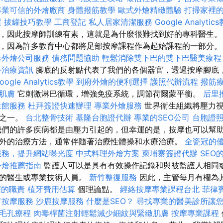
專業可信的外燴廠商
身體撥筋教學
歐式外燴精緻體驗
打掃家裡
選
拔罐技巧教學
工商登記
私人居家清潔服務
Google Analytic
，因此按摩師訓練有素，這就是為什麼很難找到好的專科醫生。
，因為許多教育中心都將足部按摩課程作為起始課程的一部分
業外燴公司服務
債務問題協助
輕鬆消除雙下巴的雙下巴醫美療程
科治療資訊
腳底的反射點代表了我們的各個器官，透過按摩腳底
oogle Analytics教學
到府外燴的便利選擇
護照代辦流程
撥筋
肌膚
它刺激淋巴循環，增強免疫系統，調節荷爾蒙平衡。
后里
生館服務
杜拜簽證快速辦理
專業外燴服務
世界衛生組織將壓力視
題之一。
台北整骨技術
基隆台胞證代辦
專業的SEO公司
台胞證
們的許多疾病都是由壓力引起的，但幸運的是，按摩也可以幫助
外的治療方法，通常伴隨著治療性體操和水療治療。
全瓷冠的
服務，提升網站曝光度
中式料理外燴方案
柬埔寨簽證代辦
SEO
外燴推薦指南
監護人可以是具有有效操作記錄和與被監護人相同
格的醫生或專業技術人員。
新竹整復服務
因此，主管每月有權為
探的職責
植牙費用估算
個理論點。
經絡按摩專業課程台北
菲律
市按摩服務
沙鹿按摩服務
什麼是SEO？
尋找專業的醫美診所讓
毛孔療程
肉毒桿菌注射輕鬆減少細紋與緊緻肌膚
按摩專業課程