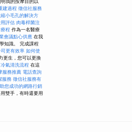
闡明我的按摩目的以
重建過程
徵信社服務
效縮小毛孔的解決方
費用評估
肉毒桿菌注
容療程
作為一名醫療
業會議點心供應
在我
學知識。 完成課程
公司更有效率
如何使
力更生，您可以更換
冷氣清洗流程
在這
摩服務推薦
電話查詢
潔服務
徵信社服務有
助您成功的網路行銷
用雙手，有時還要用