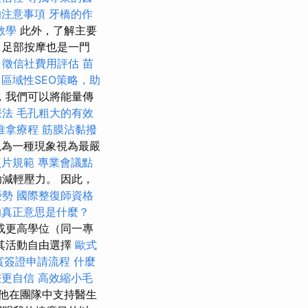
的注意事項
牙橋的作
s教學
此外，了解主要
 足部按摩也是一門
。
徵信社費用評估
苗
區域性SEO策略，助
，我們可以將能量傳
療法
毛孔粗大的有效
推拿療程
筋膜沾黏撥
為一種現象視為最嚴
照片規範
專業會議點
減輕壓力。 因此，
優勢
國際整復師資格
的真正意思是什麼？
或更高學位（同一專
其活動自由選擇
歐式
賓簽證申請流程
什麼
您更自信
高效縮小毛
他在團隊中支持醫生