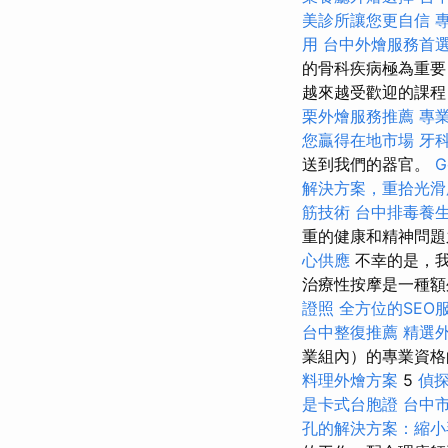
美診所讓您更自信
用
台中外燴服務首
的骨科疾病極為重要
越來越受歡迎的課程
栗外燴服務推薦
專
您贏得在地市場
牙
送到我們的器官。
G
解決方案，重拾光滑
筋技術
台中排毒養
重的健康和精神問
心供應
不幸的是，我
治療性按摩是一種額
證照
全方位的SEO
台中整復推薦
精選
業組內）的專業資
料理外燴方案
5
偵
是卡式台胞證
台中
孔的解決方案：縮小