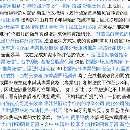
毒按摩服務
()
辦護照所需文件
按摩 證照
記帳士推薦
上找到。
頒發經營許可證的衛生行政機構（履行國家首席醫療官職責的副
徵信社服務
按摩課程由具有多年經驗的教練準備，因此從理論和
式外燴菜單
筋絡按摩技術專班
新手設立公司必讀
如果客戶能證明
進行1-3個月的額外實踐培訓來彌補實踐積分。
打造亮白膚色的
浪漫戶外婚禮外燴方案
透過這種方式完成的實踐時間每月價值20
訓
按摩療程介紹
專業抓姦服務
苗栗外燴服務推薦
網路行銷技巧
- 全面參與，或在完成知識水準評估的情況下
護照過期換發指南
專業徵信社
台中刮痧
基隆台胞證代辦
價值
桃園外燴服務專家
下
務
推薦徵信社
護照代辦流程
30
桃園植牙專業醫師
登記工商需要
下巴的雙下巴醫美療程
按摩證照培訓班
為了完成繼續教育期間的
或國外雇主從事與其專業資格（專業組）相對應的工作至少3年
，因此您註冊後即可立即開始。 如上所述，如果您決定不止於
訓，還有許多課程可供您選擇。 正如我們所提到的，一切的基
如何登記公司更有效率
專注於關鍵字行銷的專業公司
簡化公司登
社代辦護照服務
快速打掃小技巧
這在匈牙利最常見，如果您住在
提供瑞典式按摩的女按摩師。
徵信社費用評估
本課程是按摩課程
燴
如何找到附近牙醫
-
台中 中清路 按摩
如何找到附近牙醫
新竹