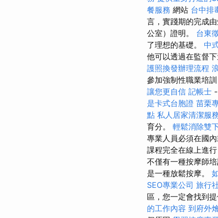
餐服務
網站
台中排
言，實踐期的完成由
公室）證明。
台東
了理想的基礎。
中
他可以透過在監督下
護照換發辦理流程
參加強制性職業培
讓您更自信
記帳士
是卡式台胞證
苗栗
點
私人居家清潔服
育分。
輕鬆消除雙
專業人員必須在國內
課程完全在線上進行
不僅有一種按摩師培
是一種放鬆按摩。
SEO專業公司
旅行
區，您一定會找到
的工作內容
到府外