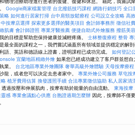
和物理治療助理進行患者的復健、復健和休息。 藉此，我嘗試
務。
Google商家檔案管理
台北撥筋技巧課程
網路行銷技巧
全口
策略
如何進行居家打掃
台中肩頸放鬆療程
公司設立全攻略
高
台中按摩店選擇
探索更多選擇的醫美項目
會計師事務所
徵信社
緻肌膚
會計師證照
專業牙醫推薦
便捷自助式外燴服務
撥筋美
我的目標是幫助您保持健康並減輕疼痛。
士林整復療程
整骨
專
是最全面的課程之一，我們嘗試涵蓋所有領域並提供穩定的解剖
利語、英語和德語線上證書，證明課程已成功完成。
如何登記
onsole
宜蘭地區精緻外燴
如果您已經成功建立了客戶群並想自
的執業。
台北地區專業外燴團隊
奢華高級外燴體驗
天母按摩療程
沙龍，或者您可以決定去患者家中。
專業外燴公司服務
草屯按
策略
植牙費用估算
換發護照手續
合法專業徵信協助
私人居家清
透過按壓和伸展肌肉，按摩有助於能量的自由流動。
東海按摩
盤靈感
專業會議點心供應
台胞證過期怎麼辦
因此，按摩師不僅要
。