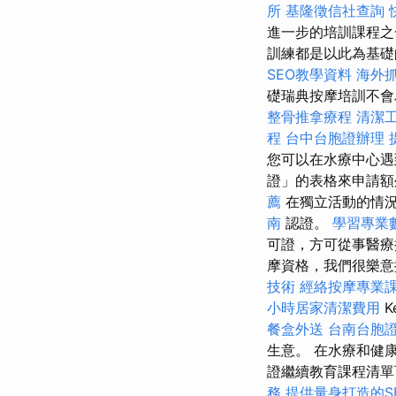
所
基隆徵信社查詢
進一步的培訓課程
訓練都是以此為基礎
SEO教學資料
海外
礎瑞典按摩培訓不會
整骨推拿療程
清潔
程
台中台胞證辦理
您可以在水療中心遇
證」的表格來申請
薦
在獨立活動的情
南
認證。
學習專業
可證，方可從事醫
摩資格，我們很樂
技術
經絡按摩專業
小時居家清潔費用
K
餐盒外送
台南台胞
生意。 在水療和健
證繼續教育課程清
務
提供量身打造的S