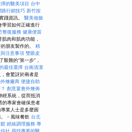
選擇的醫美項目
台中
網路行銷技巧
新竹按
和實踐資訊。
醫美做臉
會學習如何正確進行
竹整復服務
健康便當
要肌肉和肌肉功能，
好的朋友製作的。
精
程與注意事項
雙眼皮
艱難的“第一步”，
的最佳選擇
台南清潔
人，會驚訝於兩者是
的外燴廠商
便捷自助
麼？
創意宴會外燴佈
神經系統，從而抵消
秀的專家會確保患者
的專業人士是多麼困
 - 風味餐飲
台北
放鬆
經絡調理服務
專
徵信社
尋找專業的醫