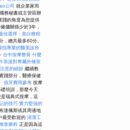
seo公司
就企業家而
國務秘書或主管區辦
實踐的角度為您提供
僱傭關係少於3年，
最佳選擇：美白療程
分，總共最多60分。
尋找專業的醫美診所
-
台中按摩整骨
什麼
午茶派對專屬外燴茶
注意的細節
繼續教
實踐部分，醫療保健
。
假牙費用參考
按摩
基礎培訓，那麼今天
礎是瑞典式按摩，這
記的技巧
實力堅強的
布達佩斯或其周邊地
中最受歡迎的
清潔工
推拿療程
正是因為這