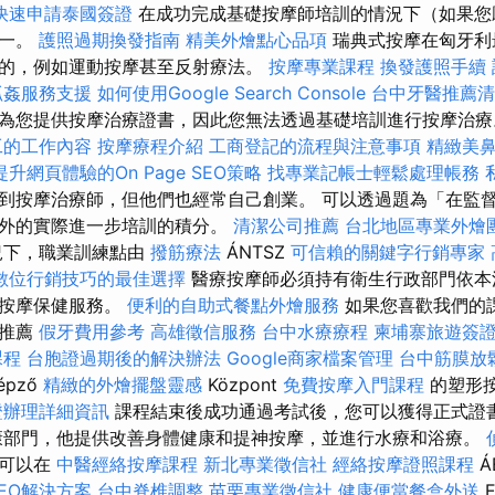
快速申請泰國簽證
在成功完成基礎按摩師培訓的情況下（如果您
之一。
護照過期換發指南
精美外燴點心品項
瑞典式按摩在匈牙利
的，例如運動按摩甚至反射療法。
按摩專業課程
換發護照手續
抓姦服務支援
如何使用Google Search Console
台中牙醫推薦清
為您提供按摩治療證書，因此您無法透過基礎培訓進行按摩治
工的工作內容
按摩療程介紹
工商登記的流程與注意事項
精緻美
提升網頁體驗的On Page SEO策略
找專業記帳士輕鬆處理帳務
到按摩治療師，但他們也經常自己創業。 可以透過題為「在監
額外的實際進一步培訓的積分。
清潔公司推薦
台北地區專業外燴
況下，職業訓練點由
撥筋療法
ÁNTSZ
可信賴的關鍵字行銷專家
數位行銷技巧的最佳選擇
醫療按摩師必須持有衛生行政部門依本
療按摩保健服務。
便利的自助式餐點外燴服務
如果您喜歡我們的
意推薦
假牙費用參考
高雄徵信服務
台中水療療程
柬埔寨旅遊簽
課程
台胞證過期後的解決辦法
Google商家檔案管理
台中筋膜放
épző
精緻的外燴擺盤靈感
Központ
免費按摩入門課程
的塑形
證辦理詳細資訊
課程結束後成功通過考試後，您可以獲得正式證
康部門，他提供改善身體健康和提神按摩，並進行水療和浴療。
單可以在
中醫經絡按摩課程
新北專業徵信社
經絡按摩證照課程
Á
EO解決方案
台中脊椎調整
苗栗專業徵信社
健康便當餐盒外送
E