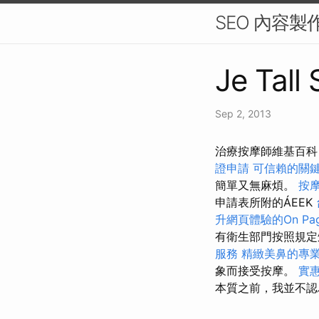
SEO 內容
Je Tall
Sep 2, 2013
治療按摩師維基百科
證申請
可信賴的關
簡單又無麻煩。
按
申請表所附的ÁEEK
升網頁體驗的On Pag
有衛生部門按照規定
服務
精緻美鼻的專
象而接受按摩。
實惠
本質之前，我並不認