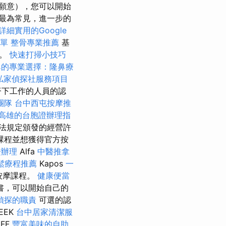
願意），您可以開始
最為常見，進一步的
詳細實用的Google
單
整骨專業推薦
基
療。
快速打掃小技巧
鼻的專業選擇：隆鼻療
私家偵探社服務項目
督下工作的人員的認
團隊
台中西屯按摩推
高雄的台胞證辦理指
法規定頒發的經營許
課程並想獲得官方按
證辦理
Alfa
中醫推拿
鬆療程推薦
Kapos
一
按摩課程。
健康便當
書，可以開始自己的
偵探的職責
可選的認
EEK
台中居家清潔服
FF
豐富美味的自助