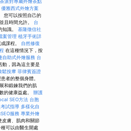
茶派對專屬外燴茶點
優雅西式外燴方案
 您可以按照自己的
意並且時間允許。
台
的知識。
基隆徵信社
家檔案管理
植牙手術詳
完成課程。
自然修復
程
在這種情況下，按
捷自助式外燴服務
台
活動，因為這主要是
放鬆按摩
菲律賓簽證
理患者的整個身體。
展和鍛鍊我們的肌
數的健康益處。
辦護
cal SEO方法
台胞
照考試指導
多樣化自
SEO服務
專業外燴
使皮膚、肌肉和關節
一種可以由醫生開處