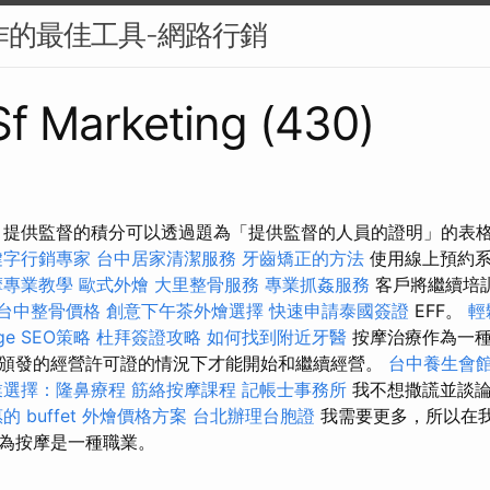
製作的最佳工具-網路行銷
 Sf Marketing (430)
 提供監督的積分可以透過題為「提供監督的人員的證明」的表
鍵字行銷專家
台中居家清潔服務
牙齒矯正的方法
使用線上預約系
摩專業教學
歐式外燴
大里整骨服務
專業抓姦服務
客戶將繼續培
台中整骨價格
創意下午茶外燴選擇
快速申請泰國簽證
EFF。
輕
e SEO策略
杜拜簽證攻略
如何找到附近牙醫
按摩治療作為一種
頒發的經營許可證的情況下才能開始和繼續經營。
台中養生會
業選擇：隆鼻療程
筋絡按摩課程
記帳士事務所
我不想撒謊並談論
的 buffet 外燴價格方案
台北辦理台胞證
我需要更多，所以在
為按摩是一種職業。