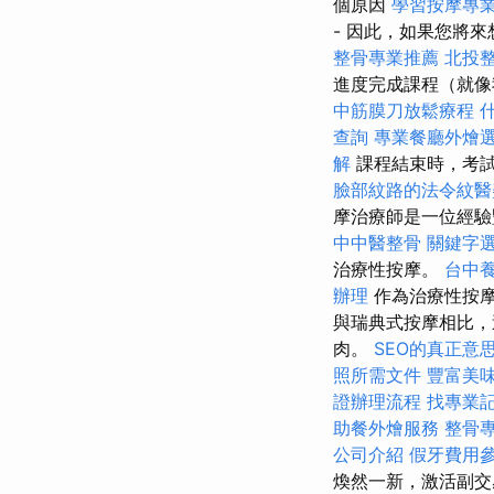
個原因
學習按摩專
- 因此，如果您將
整骨專業推薦
北投
進度完成課程（就像
中筋膜刀放鬆療程
查詢
專業餐廳外燴
解
課程結束時，考試
臉部紋路的法令紋醫
摩治療師是一位經驗
中中醫整骨
關鍵字
治療性按摩。
台中
辦理
作為治療性按摩
與瑞典式按摩相比，
肉。
SEO的真正意
照所需文件
豐富美
證辦理流程
找專業
助餐外燴服務
整骨
公司介紹
假牙費用
煥然一新，激活副交