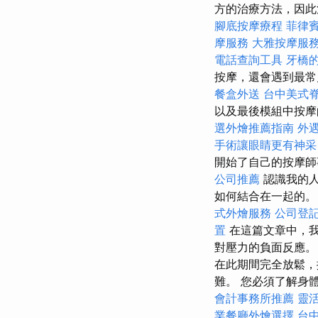
方的治療方法，因此
腳底按摩療程
菲律
摩服務
大雅按摩服
電話查詢工具
牙橋
按摩，還會遇到最常
餐盒外送
台中美式
以及最後模組中按摩
選外燴推薦指南
外
手術讓眼睛更有神采
開始了自己的按摩
公司推薦
認識我的人
如何結合在一起的
式外燴服務
公司登
置
在這篇文章中，我
對壓力的負面反應。
在此期間完全放鬆，
難。 您必須了解身
會計事務所推薦
靈
業餐廳外燴選擇
台