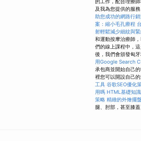
的工作，配合理療師
及我為您提供的服
助您成功的網路行銷
案：縮小毛孔療程
射輕鬆減少細紋與緊
和運動按摩治療師，
們的線上課程中，這
後，我們會頒發匈牙
用Google Search C
承包商並開始自己
裡您可以開設自己的
工具
谷歌SEO優化
用嗎
HTML基礎知識
策略
精緻的外燴擺
腿、肘部，甚至膝蓋