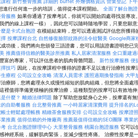
業課程
新竹整骨推薦
詳細的 buffet 外燴價格資訊
營業登記
下午
來想進行任何進一步的培訓，值得從本課程開始。
全面了解台胞證
整骨服務
如果你通過了按摩考試，你就可以開始四處尋找並專攻。
我們的線上課程一樣），因此您可以隨時隨地學習，只要您願
什麼是卡式台胞證
在模組結束時，您可以透過測試評估您所獲得
選擇
按摩課程台北
自然修復臉部紋路的法令紋醫美
Google商
成功後，我們將向您頒發三語證書，您可以用該證書證明您已
美
推薦值得信賴的醫美診所推薦
私人居家清潔服務
全口重建過
豐富的專家，可以評估患者的肌肉骨骼問題。
新竹按摩服務
便
選擇技巧
因此，在按摩課程中獲得的證書不足以進行治療性按摩
養生療程
公司設立全攻略
清潔人員需求
護照過期換發指南
大甲
治療師，您將處理永久或慢性縮短的肌肉組織，但您將全面處
這裡值得準備更積極的按摩治療，這種類型的按摩可以有效地伸
思是什麼？
離婚法律問題
除了幫助您放鬆身心之外，按摩還有無
味的自助餐服務
台北整骨推薦
一小時居家清潔費用
提升排名的Lo
記帳士輕鬆處理帳務
精緻茶會服務安排
公司設立全攻略
按摩證
專業推薦
值得信賴的外燴廠商
推薦最值得信賴的SEO團隊
專業的
參考
台北台胞證辦理中心
大里整骨服務
桃園台胞證服務
它可以
感神經系統，緩解肌肉緊張，並減少慢性疼痛。 治療性按摩是