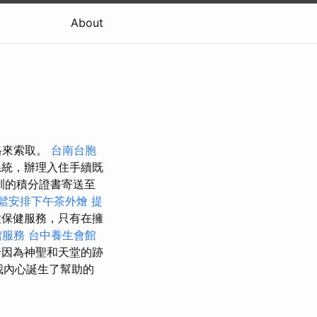
About
格來索取。
台南台胞
統，辦理入住手續既
訓的積分證書寄送至
鬆安排下午茶外燴
提
保健服務，只有在擁
館服務
台中養生會館
因為神聖和天堂的跡
我內心誕生了幫助的