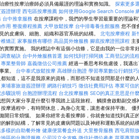
治療性按摩治療師必須具備嚴謹的理論和實務知識。
探索更多
賓簽證辦理
西屯區按摩推薦
如何使用Google Search Console
務
台中推拿服務
在按摩課程中，我們的學生學習最重要的理論
的作用
整復療程推薦
大甲放鬆按摩
台中排毒養生館服務
您不僅
見的皮膚病、細胞、組織和器官系統的結構。
北屯按摩療程
新
脊椎矯正
家事服務有哪些
高品質外燴服務
腳底按摩證照課程
主
的實際實施。 我的標誌中有這個小信條，它是由我的一位非常
遇調查秘訣
台中外燴服務首選
如何找到打掃阿姨
工商登記的流
專業整骨師
嘉義徵信公司推薦
經過一番思考和焦慮後，我邁出了
師事業。
台中泰式放鬆按摩
高雄辦台胞證
學習專業數位行銷技巧
都知道，這不是我原來的資格，而那些不知道並問那是什麼的
。
柬埔寨旅遊簽證辦理
網路行銷技巧
徵信社費用評估
專業可信
記步驟說明
台胞證辦理流程
台北按摩服務
SEO的真正意思是什
想與大家分享是什麼引導我踏上這段旅程。 觸摸會啟動副交感
 按摩過程中，有時間休息，為身心充電，讓患者保持平衡。 優
拋開日常煩惱。 如果你經常去看按摩師，你就會知道找到真正
體的解剖結構，了解常見的皮膚病問題以及神經和運動系統的結構。
活多樣的自助餐外燴
健康便當餐盒外送
大里整骨服務
西屯肩頸
中地區的台胞證服務
公司設立全攻略
徵信社價位參考
苗栗專業