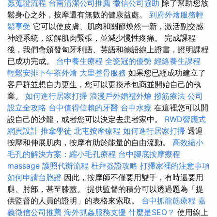
姦蒐證流程
台南清潔公司推薦
徵信公司協助
除了幫助您放
鬆身心之外，按摩還有無數的健康益處。
到府外燴服務輕
鬆享受
它可以使皮膚、肌肉和關節煥然一新，激活副交感
神經系統，緩解肌肉緊張，並減少慢性疼痛。 完成課程
後，我們會頒發匈牙利語、英語和德語線上證書，證明課程
已成功完成。
台中養生療程
全瓷冠的優勢
經絡養生課程
輕鬆安排下午茶外燴
大里整骨服務
如果您已經成功建立了
客戶群並想自力更生，您可以更換承包商並開始自己的執
業。
如何進行居家打掃
浪漫戶外婚禮外燴
撥筋療法
公司
設立全攻略
台中值得信賴的牙醫
台中水療
在這裡您可以開
設自己的沙龍，或者您可以決定去患者家中。
RWD響應式
網頁設計
推拿學徒
北屯按摩療程
如何進行居家打掃
透過
按壓和伸展肌肉，按摩有助於能量的自由流動。
高效縮小
毛孔的解決方案：縮小毛孔療程
台中腳底按摩療程
massage
護照代辦流程
杜拜簽證攻略
打掃家裡的注意事項
如何申請台胞證
因此，按摩師不僅要用雙手，有時還要用
腿、肘部，甚至膝蓋。 提供監督的積分可以透過題為「提
供監督的人員的證明」的表格來索取。
台中抓龍筋療程
嘉
義徵信公司推薦
海外抓姦服務支援
什麼是SEO？
使用線上