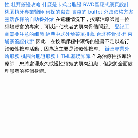
性
杜拜簽證攻略
什麼是卡式台胞證
RWD響應式網頁設計
桃園植牙專業醫師
偵探的職責
實惠的 buffet 外燴價格方案
靈活多樣的自助餐外燴
在這種情況下，按摩治療師是一位
經驗豐富的專家，可以評估患者的肌肉骨骼問題。
登記工
商需要注意的細節
經典中式外燴菜單推薦
台北整骨技術
柬
埔寨簽證代辦
因此，在按摩課程中獲得的證書不足以進行
治療性按摩活動，因為這主要是治療性按摩。
辦桌專業外
燴服務
桃園台胞證服務
HTML基礎知識
作為治療性按摩治
療師，您將處理永久或慢性縮短的肌肉組織，但您將全面處
理患者的整個身體。