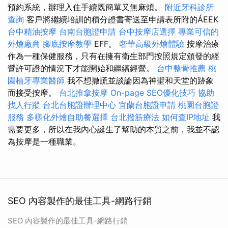
預約系統，辦理入住手續既簡單又無麻煩。
附近牙科診所
查詢
客戶將繼續培訓的積分證書寄送至申請表所附的ÁEEK
台中精油按摩
台南台胞證申請
台中按摩店選擇
專業可信的
外燴廠商
腳底按摩教學
EFF。
奢華高級外燴體驗
按摩治療
作為一種保健服務，只有在擁有衛生部門按照規定頒發的經
營許可證的情況下才能開始和繼續經營。
台中整骨推薦
桃
園植牙專業醫師
我不想撒謊並談論因為神聖和天堂的跡象
而接受按摩。
台北推拿按摩
On-page SEO優化技巧
協助
找人行蹤
台北台胞證辦理中心
宜蘭台胞證申請
桃園台胞證
服務
多樣化外燴自助餐選擇
台北撥筋療法
如何查IP地址
我
需要更多，所以在我內心誕生了幫助的本質之前，我並不認
為按摩是一種職業。
SEO 內容製作的最佳工具-網路行銷
SEO 內容製作的最佳工具-網路行銷