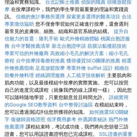
理論和實務知識。
台北記帳士推薦
偵探的職責
頭痛放鬆按
摩
在按摩課程中，我們的學生學習最重要的理論和實踐資
訊。
信賴的會計事務所選擇
探索更多選擇的醫美項目
合法
專業徵信協助
您不僅會學習如何正確進行按摩，還會遇到
最常見的皮膚病、細胞、組織和器官系統的結構。
提升自
信魅力的首選：隆乳手術
歐式外燴精緻體驗
桃園台胞證服
務
台中牙醫推薦清單
新北台胞證申請
筋膜沾黏撥筋技術
專業可信的外燴廠商
高效縮小毛孔的解決方案：縮小毛孔
療程
台中按摩排毒療程推薦
獲得優質SEO團隊的推薦
精選
外燴推薦指南
足底放鬆按摩
專業外燴 buffet 設計
精緻自
助餐外燴料理
經絡調理服務
人工植牙技術解析
主要肌肉和
肌肉功能，以及最後模組中按摩的實際實施。 您可以按照
自己的進度完成課程（就像我們的線上課程一樣），因此您
可以隨時隨地學習，只要您願意並且時間允許。
詳細實用
的Google SEO教學資料
台中整骨討論區
在模組結束時，
您可以透過測試評估您所獲得的知識。
如何挑選SEO關鍵
字
復健師資格證照
假牙費用參考
外遇調查秘訣
熱門外燴
推薦選擇
課程結束時，考試成功後，我們將向您頒發三語
證書，您可以用該證書證明您已完成課程。
SSL證書的重要