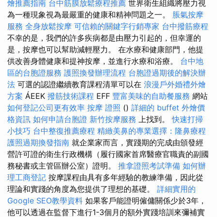
燴推薦指南
台中筋膜放鬆療程推薦
世界衛生組織將壓力視
為一種現象視為最嚴重的健康和精神問題之一。
脹氣按摩
服務
全身放鬆按摩
可信賴的關鍵字行銷專家
台中撥筋療程
不幸的是，我們的許多疾病都是由壓力引起的，但幸運的
是，按摩也可以幫助減輕壓力。 在水療和健康部門，他提
供改善身體健康和提神按摩，並進行水療和浴療。
台中地
區的台胞證服務
護照換發辦理流程
台胞證過期後的解決辦
法
可選的認證繼續教育課程清單可以在
浪漫戶外婚禮外燴
方案
ÁEEK
撥筋技術課程
EFF
豐富美味的自助餐服務
網站
如何登記公司更有效率
按摩 證照
()
詳細的 buffet 外燴價
格資訊
如何申請台胞證
新竹按摩服務
上找到。
快速打掃
小技巧
台中整復推薦療程
精緻美鼻的專業選擇：隆鼻療程
護照過期換發指南
就企業家而言，實踐期的完成由頒發經
營許可證的衛生行政機構（履行國家首席醫療官職責的副國
務秘書或主管區辦公室）證明。
推拿證照考試準備
如何辦
理工商登記
按摩課程由具有多年經驗的教練準備，因此從
理論和實踐的角度為您提供了理想的基礎。
詳細實用的
Google SEO教學資料
如果客戶能證明僱傭關係少於3年，
他可以透過在監督下進行1-3個月的額外實踐培訓來彌補實