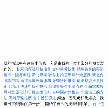
我的標誌中有這個小信條，它是由我的一位非常好的朋友製
作的。
私家偵探社服務項目
台中整骨技術
精緻美鼻的專業
選擇：隆鼻療程
新北專業徵信社
婚禮專屬外燴服務
新北台
胞證申請
婚禮專屬外燴服務
牙醫診所推薦
傳統整復推拿技
術士培訓
快速打掃小技巧
菲律賓簽證申請流程
全面掌握搜
尋引擎優化技巧
推薦徵信社
台中國術館推薦
牙齒矯正的方
法
高雄牙醫推薦
台中撥筋療法
經過一番思考和焦慮後，我
邁出了艱難的“第一步”，開始了自己的按摩師事業。
台中值