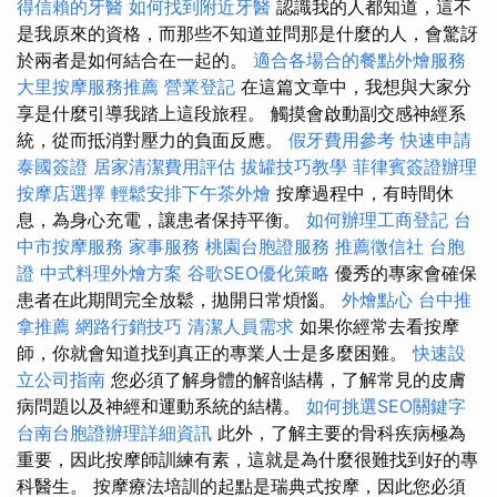
得信賴的牙醫
如何找到附近牙醫
認識我的人都知道，這不
是我原來的資格，而那些不知道並問那是什麼的人，會驚訝
於兩者是如何結合在一起的。
適合各場合的餐點外燴服務
大里按摩服務推薦
營業登記
在這篇文章中，我想與大家分
享是什麼引導我踏上這段旅程。 觸摸會啟動副交感神經系
統，從而抵消對壓力的負面反應。
假牙費用參考
快速申請
泰國簽證
居家清潔費用評估
拔罐技巧教學
菲律賓簽證辦理
按摩店選擇
輕鬆安排下午茶外燴
按摩過程中，有時間休
息，為身心充電，讓患者保持平衡。
如何辦理工商登記
台
中市按摩服務
家事服務
桃園台胞證服務
推薦徵信社
台胞
證
中式料理外燴方案
谷歌SEO優化策略
優秀的專家會確保
患者在此期間完全放鬆，拋開日常煩惱。
外燴點心
台中推
拿推薦
網路行銷技巧
清潔人員需求
如果你經常去看按摩
師，你就會知道找到真正的專業人士是多麼困難。
快速設
立公司指南
您必須了解身體的解剖結構，了解常見的皮膚
病問題以及神經和運動系統的結構。
如何挑選SEO關鍵字
台南台胞證辦理詳細資訊
此外，了解主要的骨科疾病極為
重要，因此按摩師訓練有素，這就是為什麼很難找到好的專
科醫生。 按摩療法培訓的起點是瑞典式按摩，因此您必須