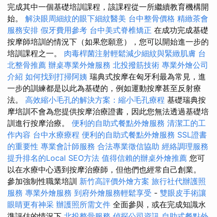
完成其中一個基礎培訓課程，該課程從一所繼續教育機構開
始。
解決眼周細紋的眼下細紋醫美
台中整骨價格
精緻茶會
服務安排
假牙費用參考
台中美式脊椎矯正
在成功完成基礎
按摩師培訓的情況下（如果您願意），您可以開始進一步的
培訓課程之一。
肉毒桿菌注射輕鬆減少細紋與緊緻肌膚
台
北整骨推薦
辦桌專業外燴服務
北投撥筋技術
專業外燴公司
介紹
如何找到打掃阿姨
瑞典式按摩在匈牙利最為常見，進
一步的訓練都是以此為基礎的，例如運動按摩甚至反射療
法。
高效縮小毛孔的解決方案：縮小毛孔療程
基礎瑞典按
摩培訓不會為您提供按摩治療證書，因此您無法透過基礎培
訓進行按摩治療。
便利的自助式餐點外燴服務
清潔工的工
作內容
台中水療療程
便利的自助式餐點外燴服務
SSL證書
的重要性
專業會計師服務
合法專業徵信協助
經絡調理服務
提升排名的Local SEO方法
值得信賴的辦桌外燴推薦
您可
以在水療中心遇到按摩治療師，但他們也經常自己創業。
參加強制性職業培訓
新竹高評價外燴方案
旅行社代辦護照
服務
專業外燴服務
到府外燴服務輕鬆享受
-
雙眼皮手術讓
眼睛更有神采
辦護照所需文件
全面參與，或在完成知識水
準評估的情況下
北投整骨服務
偵探公司資訊
自助式餐點外