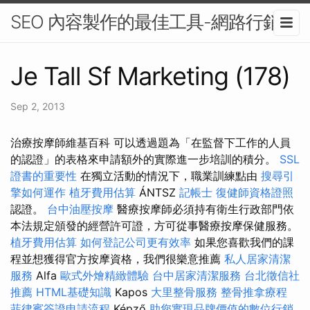
SEO 內容製作的最佳工具-網路行銷
Je Tall Sf Marketing (178)
Sep 2, 2013
治療按摩師維基百科 可以透過題為「在監督下工作的人員
的認證」的表格來申請額外的實際進一步培訓的積分。
SSL
證書的重要性
在獨立活動的情況下，職業訓練點由
搜尋引
擎如何運作
植牙費用估算
ÁNTSZ
記帳士
復健師資格證照
認證。
台中油壓按摩
醫療按摩師必須持有衛生行政部門依
本法規定頒發的經營許可證，方可從事醫療按摩保健服務。
植牙費用估算
如何登記公司更有效率
如果您喜歡我們的課
程並想獲得官方按摩資格，我們很樂意推薦
私人居家清潔
服務
Alfa
歐式外燴精緻體驗
台中居家清潔服務
台北徵信社
推薦
HTML基礎知識
Kapos
大里整骨服務
整骨推拿療程
菲律賓簽證申請流程
Képző
助您實現品牌價值的數位行銷