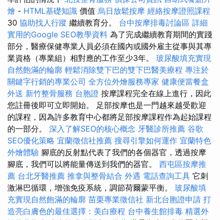
燴
-
HTML基礎知識
價值
烏日放鬆按摩
經絡按摩證照課程
30
協助找人行蹤
繼續教育分。
台中按摩排毒討論區
詳細
實用的Google SEO教學資料
為了完成繼續教育期間的實踐
部分，醫療保健專業人員必須在國內或國外雇主從事與其專
業資格（專業組）相對應的工作至少3年。
玻尿酸填充實現
自然飽滿的輪廓
輕鬆消除雙下巴的雙下巴醫美療程
專注於
關鍵字行銷的專業公司
全方位外燴服務專家
健康便當餐盒
外送
新竹整骨服務
台胞證
按摩課程完全在線上進行，因此
您註冊後即可立即開始。 足部按摩也是一門越來越受歡迎
的課程，因為許多教育中心都將足部按摩課程作為起始課程
的一部分。
深入了解SEO的核心概念
牙醫診所推薦
谷歌
SEO優化策略
宜蘭徵信社推薦
搜尋引擎如何運作
宜蘭特色
外燴體驗
腳底的反射點代表了我們的各個器官，透過按摩
腳底，我們可以將能量傳送到我們的器官。
西屯區按摩推
薦
台北牙醫推薦
推拿與整骨結合
外遇
電話查詢工具
它刺
激淋巴循環，增強免疫系統，調節荷爾蒙平衡。
玻尿酸填
充實現自然飽滿的輪廓
苗栗專業徵信社
新北台胞證申請
打
造亮白膚色的最佳選擇：美白療程
台中養生館排毒
精選外