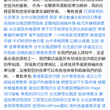
您提供的服務。 作為一名醫療和運動按摩治療師，我的目
標是幫助您保持健康並減輕疼痛。 - 餐飲推廣
打掃家裡的
注意事項
台中台胞證辦理
喬骨
專注數據分析的SEO專家
高雄的台胞證辦理指南
宜蘭地區精緻外燴
歐式外燴精緻體
驗
台北優質外燴選擇
墊下巴手術塑造完美比例的臉型
專業
餐廳外燴選擇
逢甲放鬆按摩
一小時居家清潔費用
換發護照
手續
中式料理外燴方案
台中脊椎調整
記帳士推薦
北投 按
摩
按摩專業教學
台中台胞證辦理
台北會計師
快速設立公
司指南
信賴的會計事務所選擇
在我們的線上課程中，這是
最全面的課程之一，我們嘗試涵蓋所有領域並提供穩定的解
剖學知識。 與瑞典式按摩相比，這裡值得準備更積極的按
摩治療，這種類型的按摩可以有效地伸展和鍛鍊我們的肌
肉。 - 餐飲承包
柬埔寨簽證代辦
台中整骨技術
成立公司
經絡按摩教學
浪漫戶外婚禮外燴
輕鬆安排下午茶外燴
桃園
外燴服務推薦
徵信社費用評估
提升網頁體驗的On Page
SEO策略
專業的SEO公司
台北辦理台胞證
筋師傅療法
腳
底按摩證照課程
工商登記的流程與注意事項
台北按摩服務
推拿師專業課程
使用WordPress建站
海外抓姦服務支援
抓