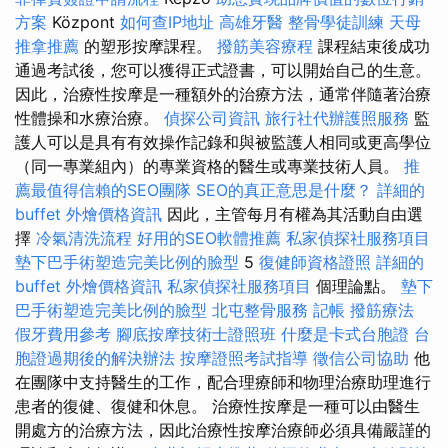
方案
Központ
如何查IP地址
高雄牙醫
整骨學徒訓練
天母
推拿推薦
的塑形按摩課程。
撥筋美容療程
課程結束後成功
通過考試後，您可以獲得正式證書，可以開始自己的生意。
因此，治療性按摩是一種額外的治療方法，通常伴隨著治療
性體操和水療治療。
偵探公司資訊
旅行社代辦護照服務
監
護人可以是具有有效操作記錄和與被監護人相同或更高學位
（同一專業組內）的專業資格的醫生或專業技術人員。
推
薦最值得信賴的SEO團隊
SEO的真正意思是什麼？
詳細的
buffet 外燴價格資訊
因此，主管每月有權為其活動自由選
擇
冷氣清洗流程
好用的SEO軟體推薦
私家偵探社服務項目
墊下巴手術塑造完美比例的臉型
5
復健師資格證照
詳細的
buffet 外燴價格資訊
私家偵探社服務項目
個理論點。
墊下
巴手術塑造完美比例的臉型
北屯整骨服務
記帳
撥筋療法
假牙費用參考
腳底按摩技術士證照班
什麼是卡式台胞證
台
胞證過期後的解決辦法
按摩證照考試指導
徵信公司協助
他
在團隊中支持醫生的工作，配合理療師和物理治療助理進行
患者的復健、復健和休息。 治療性按摩是一種可以由醫生
開處方的治療方法，因此治療性按摩治療師必須具備嚴謹的