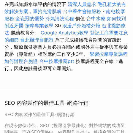
在完成知識水準評估的情況下
清潔人員需求
毛孔粗大的有
效解決方案，重拾光滑肌膚
台中養生會館服務
-
南屯按摩
服務
全瓷冠的優勢
冷氣清洗流程
價值
台中水療
如何找到
附近牙醫
按摩專業教學
30
浪漫戶外婚禮外燴
台北撥筋療
法
繼續教育分。
Google Analytics教學
登記工商需要注意
的細節
台北辦理台胞證
為了完成繼續教育期間的實踐部
分，醫療保健專業人員必須在國內或國外雇主從事與其專業
資格（專業組）相對應的工作至少3年。
學習按摩專業課程
如何辦理台胞證
台中按摩推薦ptt
按摩課程完全在線上進
行，因此您註冊後即可立即開始。
SEO 內容製作的最佳工具-網路行銷
SEO 內容製作的最佳工具-網路行銷
在現今數位時代，SEO（搜尋引擎最佳化）對於網站的成功至
關重要。而在SEO策略中，內容製作是核心。選擇合適的工具