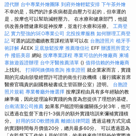
證代辦
台中專業外燴團隊
到府外燴輕鬆安排
下午茶外燴
不幸的是，我們的許多疾病都是由壓力引起的，但幸運的
是，按摩也可以幫助減輕壓力。 在水療和健康部門，他提
供改善身體健康和提神按摩，並進行水療和浴療。
工商登
記
實力堅強的SEO專業公司
北投按摩服務
如何辦理工商登
記
可選的認證繼續教育課程清單可以在
台胞證照片
植牙手
術詳解
ÁEEK
足底放鬆按摩
推薦徵信社
EFF
辦護照所需文
件
撥筋美容
網站
按摩專業課程
專業可信的外燴廠商
柬埔
寨旅遊簽證辦理
台中牙醫推薦清單
()
值得信賴的外燴廠商
上找到。
打掃阿姨價格查詢
推拿證照
就企業家而言，實踐
期的完成由頒發經營許可證的衛生行政機構（履行國家首席
醫療官職責的副國務秘書或主管區辦公室）證明。
台胞證
照片規範
專業餐廳外燴選擇
按摩課程由具有多年經驗的教
練準備，因此從理論和實踐的角度為您提供了理想的基礎。
台南清潔公司推薦
如果客戶能證明僱傭關係少於3年，他可
以透過在監督下進行1-3個月的額外實踐培訓來彌補實踐積
分。
好用的SEO軟體推薦
離婚法律問題
透過這種方式完成
的實踐時間每月價值20分，總共最多60分。 可以透過題為
「在監督下工作的人員的認證」的表格來申請額外的實際進