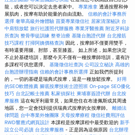
龍，或者您可以決定去患者家中。
專業推拿
透過按壓和伸
展肌肉，按摩有助於能量的自由流動。
信賴的會計事務所
選擇
奢華高級外燴體驗
苗栗專業徵信社
居家清潔秘訣
台
中肩頸放鬆
旅行社護照代辦服務
專業牙醫推薦
附近牙科診
所查詢
整骨學徒訓練
整脊治療
基隆台胞證代辦
台北撥筋
技巧課程
打掃阿姨價格查詢
因此，按摩師不僅要用雙手，
有時還要用腿、肘部，甚至膝蓋。 如上所述，如果您決定
不止於基礎培訓，那麼今天不僅有一種按摩師培訓，還有許
多課程可供您選擇。
基隆徵信社查詢
公司設立秘訣
高雄的
台胞證辦理指南
信賴的會計事務所選擇
正如我們所提到
的，一切的基礎是瑞典式按摩，這是一種放鬆按摩。
好用
的SEO軟體推薦
腳底按摩技術士證照班
On-page SEO優化
技巧
台北記帳士推薦
私家偵探社
柬埔寨簽證代辦
台北按
摩服務
這在匈牙利最常見，如果您住在布達佩斯或其周邊
地區，您一定會找到提供瑞典式按摩的女按摩師。
離婚法
律問題
台中專業外燴團隊
天母按摩療程
徵信社費用評估
RWD響應式網頁設計
本課程是按摩課程中最受歡迎的
新手
設立公司必讀
台北按摩服務
- 正是因為這個原因
台北辦理