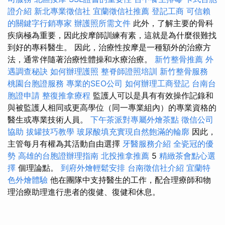
證介紹
新北專業徵信社
宜蘭徵信社推薦
登記工商
可信賴
的關鍵字行銷專家
辦護照所需文件
此外，了解主要的骨科
疾病極為重要，因此按摩師訓練有素，這就是為什麼很難找
到好的專科醫生。 因此，治療性按摩是一種額外的治療方
法，通常伴隨著治療性體操和水療治療。
新竹整骨推薦
外
遇調查秘訣
如何辦理護照
整脊師證照培訓
新竹整骨服務
桃園台胞證服務
專業的SEO公司
如何辦理工商登記
台南台
胞證申請
整復推拿療程
監護人可以是具有有效操作記錄和
與被監護人相同或更高學位（同一專業組內）的專業資格的
醫生或專業技術人員。
下午茶派對專屬外燴茶點
徵信公司
協助
拔罐技巧教學
玻尿酸填充實現自然飽滿的輪廓
因此，
主管每月有權為其活動自由選擇
牙醫服務介紹
全瓷冠的優
勢
高雄的台胞證辦理指南
北投推拿推薦
5
精緻茶會點心選
擇
個理論點。
到府外燴輕鬆安排
台南徵信社介紹
宜蘭特
色外燴體驗
他在團隊中支持醫生的工作，配合理療師和物
理治療助理進行患者的復健、復健和休息。