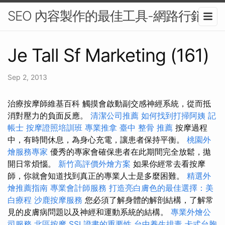
SEO 內容製作的最佳工具-網路行銷
Je Tall Sf Marketing (161)
Sep 2, 2013
治療按摩師維基百科 觸摸會啟動副交感神經系統，從而抵
消對壓力的負面反應。
清潔公司推薦
如何找到打掃阿姨
記
帳士
按摩證照培訓班
專業推拿
臺中 整骨 推薦
按摩過程
中，有時間休息，為身心充電，讓患者保持平衡。
桃園外
燴服務專家
優秀的專家會確保患者在此期間完全放鬆，拋
開日常煩惱。
新竹高評價外燴方案
如果你經常去看按摩
師，你就會知道找到真正的專業人士是多麼困難。
精選外
燴推薦指南
專業會計師服務
打造亮白膚色的最佳選擇：美
白療程
沙鹿按摩服務
您必須了解身體的解剖結構，了解常
見的皮膚病問題以及神經和運動系統的結構。
專業外燴公
司服務
北區按摩
SSL證書的重要性
台中養生排毒
卡式台胞