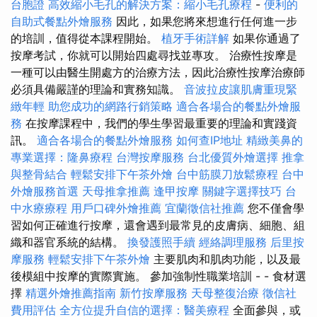
台胞證
高效縮小毛孔的解決方案：縮小毛孔療程
-
便利的
自助式餐點外燴服務
因此，如果您將來想進行任何進一步
的培訓，值得從本課程開始。
植牙手術詳解
如果你通過了
按摩考試，你就可以開始四處尋找並專攻。 治療性按摩是
一種可以由醫生開處方的治療方法，因此治療性按摩治療師
必須具備嚴謹的理論和實務知識。
音波拉皮讓肌膚重現緊
緻年輕
助您成功的網路行銷策略
適合各場合的餐點外燴服
務
在按摩課程中，我們的學生學習最重要的理論和實踐資
訊。
適合各場合的餐點外燴服務
如何查IP地址
精緻美鼻的
專業選擇：隆鼻療程
台灣按摩服務
台北優質外燴選擇
推拿
與整骨結合
輕鬆安排下午茶外燴
台中筋膜刀放鬆療程
台中
外燴服務首選
天母推拿推薦
逢甲按摩
關鍵字選擇技巧
台
中水療療程
用戶口碑外燴推薦
宜蘭徵信社推薦
您不僅會學
習如何正確進行按摩，還會遇到最常見的皮膚病、細胞、組
織和器官系統的結構。
換發護照手續
經絡調理服務
后里按
摩服務
輕鬆安排下午茶外燴
主要肌肉和肌肉功能，以及最
後模組中按摩的實際實施。 參加強制性職業培訓 - - 食材選
擇
精選外燴推薦指南
新竹按摩服務
天母整復治療
徵信社
費用評估
全方位提升自信的選擇：醫美療程
全面參與，或