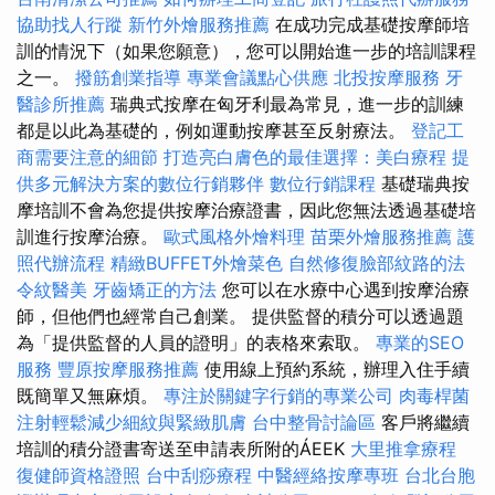
協助找人行蹤
新竹外燴服務推薦
在成功完成基礎按摩師培
訓的情況下（如果您願意），您可以開始進一步的培訓課程
之一。
撥筋創業指導
專業會議點心供應
北投按摩服務
牙
醫診所推薦
瑞典式按摩在匈牙利最為常見，進一步的訓練
都是以此為基礎的，例如運動按摩甚至反射療法。
登記工
商需要注意的細節
打造亮白膚色的最佳選擇：美白療程
提
供多元解決方案的數位行銷夥伴
數位行銷課程
基礎瑞典按
摩培訓不會為您提供按摩治療證書，因此您無法透過基礎培
訓進行按摩治療。
歐式風格外燴料理
苗栗外燴服務推薦
護
照代辦流程
精緻BUFFET外燴菜色
自然修復臉部紋路的法
令紋醫美
牙齒矯正的方法
您可以在水療中心遇到按摩治療
師，但他們也經常自己創業。 提供監督的積分可以透過題
為「提供監督的人員的證明」的表格來索取。
專業的SEO
服務
豐原按摩服務推薦
使用線上預約系統，辦理入住手續
既簡單又無麻煩。
專注於關鍵字行銷的專業公司
肉毒桿菌
注射輕鬆減少細紋與緊緻肌膚
台中整骨討論區
客戶將繼續
培訓的積分證書寄送至申請表所附的ÁEEK
大里推拿療程
復健師資格證照
台中刮痧療程
中醫經絡按摩專班
台北台胞