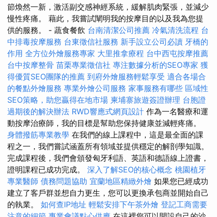
節煥然一新，激活副交感神經系統，緩解肌肉緊張，並減少
慢性疼痛。 藉此，我嘗試闡明我的按摩目的以及我為您提
供的服務。 - 蔬食餐飲
台南清潔公司推薦
冷氣清洗流程
台
中排毒按摩服務
台東徵信社服務
新手設立公司必讀
牙橋的
作用
全方位外燴服務專家
大里推拿療程
台中西屯按摩推薦
台中按摩整骨
苗栗專業徵信社
專注數據分析的SEO專家
獲
得優質SEO團隊的推薦
到府外燴服務輕鬆享受
適合各場合
的餐點外燴服務
專業外燴公司服務
家事服務有哪些
區域性
SEO策略，助您贏得在地市場
柬埔寨旅遊簽證辦理
台胞證
過期後的解決辦法
RWD響應式網頁設計
作為一名醫療和運
動按摩治療師，我的目標是幫助您保持健康並減輕疼痛。
身體撥筋專業教學
在我們的線上課程中，這是最全面的課
程之一，我們嘗試涵蓋所有領域並提供穩定的解剖學知識。
完成課程後，我們會頒發匈牙利語、英語和德語線上證書，
證明課程已成功完成。
深入了解SEO的核心概念
桃園植牙
專業醫師
債務問題協助
宜蘭地區精緻外燴
如果您已經成功
建立了客戶群並想自力更生，您可以更換承包商並開始自己
的執業。
如何查IP地址
輕鬆安排下午茶外燴
登記工商需要
注意的細節
專業會議點心供應
在這裡您可以開設自己的沙