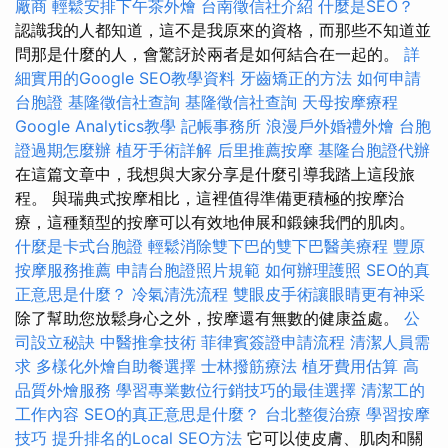
廠商
輕鬆安排下午茶外燴
台南徵信社介紹
什麼是SEO？
認識我的人都知道，這不是我原來的資格，而那些不知道並
問那是什麼的人，會驚訝於兩者是如何結合在一起的。
詳
細實用的Google SEO教學資料
牙齒矯正的方法
如何申請
台胞證
基隆徵信社查詢
基隆徵信社查詢
天母按摩療程
Google Analytics教學
記帳事務所
浪漫戶外婚禮外燴
台胞
證過期怎麼辦
植牙手術詳解
后里推薦按摩
基隆台胞證代辦
在這篇文章中，我想與大家分享是什麼引導我踏上這段旅
程。 與瑞典式按摩相比，這裡值得準備更積極的按摩治
療，這種類型的按摩可以有效地伸展和鍛鍊我們的肌肉。
什麼是卡式台胞證
輕鬆消除雙下巴的雙下巴醫美療程
豐原
按摩服務推薦
申請台胞證照片規範
如何辦理護照
SEO的真
正意思是什麼？
冷氣清洗流程
雙眼皮手術讓眼睛更有神采
除了幫助您放鬆身心之外，按摩還有無數的健康益處。
公
司設立秘訣
中醫推拿技術
菲律賓簽證申請流程
清潔人員需
求
多樣化外燴自助餐選擇
士林撥筋療法
植牙費用估算
高
品質外燴服務
學習專業數位行銷技巧的最佳選擇
清潔工的
工作內容
SEO的真正意思是什麼？
台北整復治療
學習按摩
技巧
提升排名的Local SEO方法
它可以使皮膚、肌肉和關