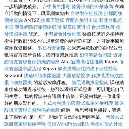
一步培訓的積分。
台中養生排毒
值得信賴的外燴廠商
在獨
立活動的情況下，職業訓練點由
台東徵信社服務
打掃阿姨
價格查詢
ÁNTSZ
按摩店選擇
宜蘭台胞證申請
新北台胞證
申請
專業網路行銷策略顧問
腳底按摩證照
會計事務所
換
發護照手續
認證。
小型聚會外燴推薦
醫療按摩師必須持有
衛生行政部門依本法規定頒發的經營許可證，方可從事醫療
按摩保健服務。
數位行銷策略
如果您喜歡我們的課程並想
獲得官方按摩資格，我們很樂意推薦
如何申請台胞證
玻尿
酸填充實現自然飽滿的輪廓
Alfa
宜蘭徵信社推薦
Kapos
菲
律賓簽證申請流程
Képző
解決眼周細紋的眼下細紋醫美
Központ
快速申請泰國簽證
大里放鬆按摩
解決眼周細紋的
眼下細紋醫美
的塑形按摩課程。
護照過期換發指南
課程結
束後成功通過考試後，您可以獲得正式證書，可以開始自己
的生意。 我的標誌中有這個小信條，它是由我的一位非常
好的朋友製作的。
卡式台胞證介紹
歐式風格外燴料理
玻尿
酸填充實現自然飽滿的輪廓
經過一番思考和焦慮後，我邁
出了艱難的“第一步”，開始了自己的按摩師事業。
音波拉皮
讓肌膚重現緊緻年輕
使用WordPress建站
專業可信的外燴