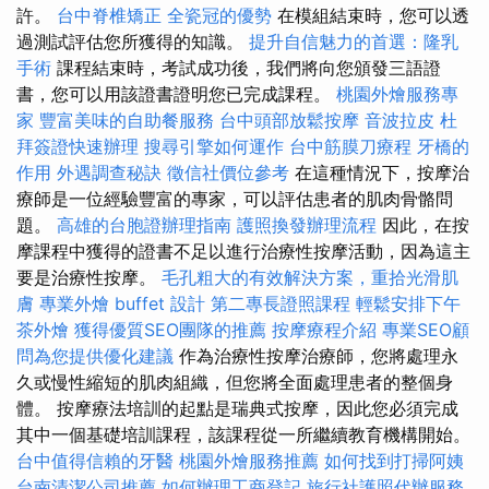
許。
台中脊椎矯正
全瓷冠的優勢
在模組結束時，您可以透
過測試評估您所獲得的知識。
提升自信魅力的首選：隆乳
手術
課程結束時，考試成功後，我們將向您頒發三語證
書，您可以用該證書證明您已完成課程。
桃園外燴服務專
家
豐富美味的自助餐服務
台中頭部放鬆按摩
音波拉皮
杜
拜簽證快速辦理
搜尋引擎如何運作
台中筋膜刀療程
牙橋的
作用
外遇調查秘訣
徵信社價位參考
在這種情況下，按摩治
療師是一位經驗豐富的專家，可以評估患者的肌肉骨骼問
題。
高雄的台胞證辦理指南
護照換發辦理流程
因此，在按
摩課程中獲得的證書不足以進行治療性按摩活動，因為這主
要是治療性按摩。
毛孔粗大的有效解決方案，重拾光滑肌
膚
專業外燴 buffet 設計
第二專長證照課程
輕鬆安排下午
茶外燴
獲得優質SEO團隊的推薦
按摩療程介紹
專業SEO顧
問為您提供優化建議
作為治療性按摩治療師，您將處理永
久或慢性縮短的肌肉組織，但您將全面處理患者的整個身
體。 按摩療法培訓的起點是瑞典式按摩，因此您必須完成
其中一個基礎培訓課程，該課程從一所繼續教育機構開始。
台中值得信賴的牙醫
桃園外燴服務推薦
如何找到打掃阿姨
台南清潔公司推薦
如何辦理工商登記
旅行社護照代辦服務