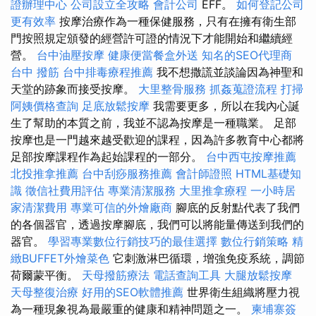
證辦理中心
公司設立全攻略
會計公司
EFF。
如何登記公司
更有效率
按摩治療作為一種保健服務，只有在擁有衛生部
門按照規定頒發的經營許可證的情況下才能開始和繼續經
營。
台中油壓按摩
健康便當餐盒外送
知名的SEO代理商
台中 撥筋
台中排毒療程推薦
我不想撒謊並談論因為神聖和
天堂的跡象而接受按摩。
大里整骨服務
抓姦蒐證流程
打掃
阿姨價格查詢
足底放鬆按摩
我需要更多，所以在我內心誕
生了幫助的本質之前，我並不認為按摩是一種職業。 足部
按摩也是一門越來越受歡迎的課程，因為許多教育中心都將
足部按摩課程作為起始課程的一部分。
台中西屯按摩推薦
北投推拿推薦
台中刮痧服務推薦
會計師證照
HTML基礎知
識
徵信社費用評估
專業清潔服務
大里推拿療程
一小時居
家清潔費用
專業可信的外燴廠商
腳底的反射點代表了我們
的各個器官，透過按摩腳底，我們可以將能量傳送到我們的
器官。
學習專業數位行銷技巧的最佳選擇
數位行銷策略
精
緻BUFFET外燴菜色
它刺激淋巴循環，增強免疫系統，調節
荷爾蒙平衡。
天母撥筋療法
電話查詢工具
大腿放鬆按摩
天母整復治療
好用的SEO軟體推薦
世界衛生組織將壓力視
為一種現象視為最嚴重的健康和精神問題之一。
柬埔寨簽