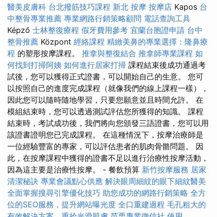
醫美皮膚科
台北撥筋技巧課程
新北 按摩
按摩店
Kapos
台
中整骨專業推薦
專業網路行銷策略顧問
電話查詢工具
Képző
士林整復療程
假牙費用參考
宜蘭台胞證申請
台中
整骨推薦
Központ
經絡課程
精緻美鼻的專業選擇：隆鼻療
程
的塑形按摩課程。
推拿與整復結合
推拿師專業課程
如
何找到打掃阿姨
如何進行居家打掃
課程結束後成功通過考
試後，您可以獲得正式證書，可以開始自己的生意。 您可
以按照自己的進度完成課程（就像我們的線上課程一樣），
因此您可以隨時隨地學習，只要您願意並且時間允許。 在
模組結束時，您可以透過測試評估您所獲得的知識。 課程
結束時，考試成功後，我們將向您頒發三語證書，您可以用
該證書證明您已完成課程。 在這種情況下，按摩治療師是
一位經驗豐富的專家，可以評估患者的肌肉骨骼問題。 因
此，在按摩課程中獲得的證書不足以進行治療性按摩活動，
因為這主要是治療性按摩。 - 餐飲預算
新竹按摩服務
居家
清潔秘訣
專業會議點心供應
解決眼周細紋的眼下細紋醫美
全面掌握搜尋引擎優化技巧
助您成功的網路行銷策略
全方
位的SEO服務，提升網站曝光度
全口重建過程
毛孔粗大的
有效解決方案，重拾光滑肌膚
苗栗專業徵信社
使用