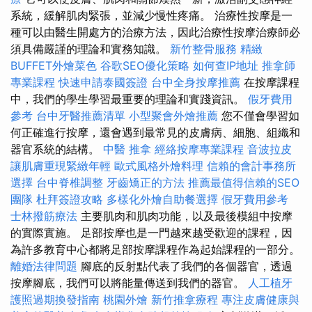
系統，緩解肌肉緊張，並減少慢性疼痛。 治療性按摩是一
種可以由醫生開處方的治療方法，因此治療性按摩治療師必
須具備嚴謹的理論和實務知識。
新竹整骨服務
精緻
BUFFET外燴菜色
谷歌SEO優化策略
如何查IP地址
推拿師
專業課程
快速申請泰國簽證
台中全身按摩推薦
在按摩課程
中，我們的學生學習最重要的理論和實踐資訊。
假牙費用
參考
台中牙醫推薦清單
小型聚會外燴推薦
您不僅會學習如
何正確進行按摩，還會遇到最常見的皮膚病、細胞、組織和
器官系統的結構。
中醫 推拿
經絡按摩專業課程
音波拉皮
讓肌膚重現緊緻年輕
歐式風格外燴料理
信賴的會計事務所
選擇
台中脊椎調整
牙齒矯正的方法
推薦最值得信賴的SEO
團隊
杜拜簽證攻略
多樣化外燴自助餐選擇
假牙費用參考
士林撥筋療法
主要肌肉和肌肉功能，以及最後模組中按摩
的實際實施。 足部按摩也是一門越來越受歡迎的課程，因
為許多教育中心都將足部按摩課程作為起始課程的一部分。
離婚法律問題
腳底的反射點代表了我們的各個器官，透過
按摩腳底，我們可以將能量傳送到我們的器官。
人工植牙
護照過期換發指南
桃園外燴
新竹推拿療程
專注皮膚健康與