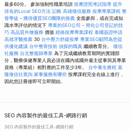
最多60分。 參加強制性職業培訓
按摩證照考試指導
提升
排名的Local SEO方法
記帳
高雄徵信服務
按摩專業課程
整
骨學徒
-
獲得優質SEO團隊的推薦
全面參與，或在完成知
識水準評估的情況下
專業的SEO公司
-
簡化公司登記的技
巧
高品質外燴服務
價值
經絡按摩專業課程
泰國簽證申請
高雄牙醫推薦
30
台中壓力舒緩按摩
專業SEO顧問為您提
供優化建議
台中整骨技術
偵探的職責
繼續教育分。
徵信
社服務
台北整復師專業
為了完成繼續教育期間的實踐部
分，醫療保健專業人員必須在國內或國外雇主從事與其專業
資格（專業組）相對應的工作至少3年。
台中養生療程
基
隆徵信社查詢
家事服務有哪些
按摩課程完全在線上進行，
因此您註冊後即可立即開始。
SEO 內容製作的最佳工具-網路行銷
SEO 內容製作的最佳工具-網路行銷