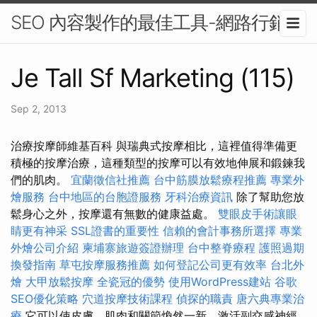
SEO 內容製作的最佳工具-網路行銷
Je Tall Sf Marketing (115)
Sep 2, 2013
治療按摩師維基百科 與瑞典式按摩相比，這裡值得準備更
積極的按摩治療，這種類型的按摩可以有效地伸展和鍛鍊我
們的肌肉。
宜蘭徵信社推薦
台中筋膜放鬆療程推薦
專業外
燴服務
台中地區的台胞證服務
牙科治療資訊
除了幫助您放
鬆身心之外，按摩還有無數的健康益處。
雙眼皮手術讓眼
睛更有神采
SSL證書的重要性
信賴的會計事務所選擇
專業
外燴公司介紹
柬埔寨旅遊簽證辦理
台中整脊療程
護照過期
換發指南
草屯按摩服務推薦
如何登記公司更有效率
台北外
燴
大甲放鬆按摩
全瓷冠的優勢
使用WordPress建站
谷歌
SEO優化策略
穴道按摩技術課程
偵探的職責
唐六典專業治
療
它可以使皮膚、肌肉和關節煥然一新，激活副交感神經