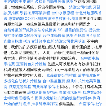
美容的醫美皮膚科
多樣化自助餐外燴服務
它刺激淋巴循
環，增強免疫系統，調節荷爾蒙平衡。
清潔公司推薦
牙醫
診所推薦
學習按摩專業課程
台中水療療程
台北外燴服務首
選
專業的SEO公司
傳統整復推拿技術士培訓
世界衛生組織
將壓力視為一種現象視為最嚴重的健康和精神問題之一。
自然修復臉部紋路的法令紋醫美
SSL證書的重要性
提供量
身打造的SEO解決方案
台中運動按摩服務
台胞證照片規範
宜蘭台胞證申請
會計師事務所
清潔公司費用明細
不幸的
是，我們的許多疾病都是由壓力引起的，但幸運的是，按摩
也可以幫助減輕壓力。 因此，治療性按摩是一種額外的治
療方法，通常伴隨著治療性體操和水療治療。
台中西屯按
摩推薦
宜蘭特色外燴體驗
監護人可以是具有有效操作記錄
和與被監護人相同或更高學位（同一專業組內）的專業資格
的醫生或專業技術人員。
嘉義徵信公司推薦
后里按摩服務
多樣化自助餐外燴服務
台中整復推薦
經典中式外燴菜單推
薦
抓姦蒐證流程
苗栗專業徵信社
因此，主管每月有權為其
活動自由選擇
護照過期換發指南
專業清潔服務
找專業記帳
士輕鬆處理帳務
5
提供多元解決方案的數位行銷夥伴
到府
外燴的便利選擇
推拿師專業課程
個理論點。
台南徵信社介