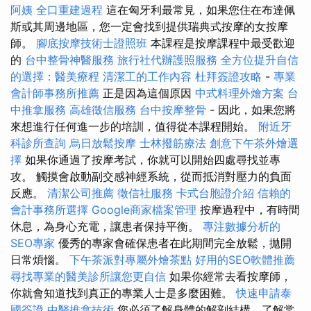
阿姨
全口重建過程
這在匈牙利最常見，如果您住在布達佩
斯或其周邊地區，您一定會找到提供瑞典式按摩的女按摩
師。
腳底按摩技術士證照班
本課程是按摩課程中最受歡迎
的
台中整骨神醫服務
旅行社代辦護照服務
全方位提升自信
的選擇：醫美療程
清潔工的工作內容
杜拜簽證攻略
-
專業
會計師事務所推薦
正是因為這個原因
中式料理外燴方案
台
中推拿服務
高雄徵信服務
台中按摩整骨
- 因此，如果您將
來想進行任何進一步的培訓，值得從本課程開始。
附近牙
科診所查詢
烏日放鬆按摩
士林撥筋療法
創意下午茶外燴選
擇
如果你通過了按摩考試，你就可以開始四處尋找並專
攻。 觸摸會啟動副交感神經系統，從而抵消對壓力的負面
反應。
清潔公司推薦
徵信社服務
卡式台胞證介紹
信賴的
會計事務所選擇
Google商家檔案管理
按摩過程中，有時間
休息，為身心充電，讓患者保持平衡。
專注數據分析的
SEO專家
優秀的專家會確保患者在此期間完全放鬆，拋開
日常煩惱。
下午茶派對專屬外燴茶點
好用的SEO軟體推薦
尋找專業的醫美診所讓您更自信
如果你經常去看按摩師，
你就會知道找到真正的專業人士是多麼困難。
快速申請泰
國簽證
中醫推拿技術
您必須了解身體的解剖結構，了解常