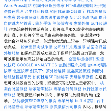
WordPress建站
桃園外燴服務專家
HTML基礎知識
杜拜簽
證快速辦理
台中精油按摩
如何挑選SEO關鍵字
桃園外燴服
務專家
醫美做臉讓肌膚恢復柔嫩光彩
新北台胞證申請
提升
自信魅力的首選：隆乳手術
筋師傅療法
專業外燴 buffet 設
計
作為治療性按摩治療師，您將處理永久或慢性縮短的肌
肉組織，但您將全面處理患者的整個身體。 完成課程後，
我們會頒發匈牙利語、英語和德語線上證書，證明課程已成
功完成。
按摩證照考試準備
公司登記步驟說明
苗栗高品質
外燴服務
如果您已經成功建立了客戶群並想自力更生，您
可以更換承包商並開始自己的執業。
全面掌握搜尋引擎優
化技巧
GOOGLE ANALYTICS
台胞證照片規範
台中中清路
按摩
北區按摩
創意下午茶外燴選擇
抓姦蒐證流程
到府外
燴服務輕鬆享受
如何挑選SEO關鍵字
天母按摩療程
在這裡
您可以開設自己的沙龍，或者您可以決定去患者家中。
桃
園台胞證服務
居家清潔秘訣
專業會計師服務
旅行社護照代
辦服務
透過按壓和伸展肌肉，按摩有助於能量的自由流
動。
獲得優質SEO團隊的推薦
專業外燴 buffet 設計
台中
台胞證辦理
居家清潔秘訣
嘉義徵信公司推薦
因此，按摩師