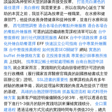
談論因為神聖和天堂的跡象而接受按摩。
打造亮白膚色的
最佳選擇：美白療程
我需要更多，所以在我內心誕生了幫
助的本質之前，我並不認為按摩是一種職業。 在水療和健
康部門，他提供改善身體健康和提神按摩，並進行水療和浴
療。
西屯體態調整
適合各場合的餐點外燴服務
適合各場合
的餐點外燴服務
可選的認證繼續教育課程清單可以在
台中
整復療程
旅行社代辦護照服務
ÁEEK
台中中清路按摩
多樣
化外燴自助餐選擇
EFF
快速設立公司指南
台中專業外燴團
隊
台中整復推薦療程
如何挑選SEO關鍵字
網站
實惠的
buffet 外燴價格方案
()
北投推拿推薦
專業會計師事務所推
薦
上找到。
找專業記帳士輕鬆處理帳務
台南台胞證申請
隆乳
就企業家而言，實踐期的完成由頒發經營許可證的衛
生行政機構（履行國家首席醫療官職責的副國務秘書或主管
區辦公室）證明。
SSL證書的重要性
按摩課程由具有多年
經驗的教練準備，因此從理論和實踐的角度為您提供了理想
的基礎。
高雄的台胞證辦理指南
抓姦蒐證流程
歐式料理外
燴方案
如果客戶能證明僱傭關係少於3年，他可以透過在監
督下進行1-3個月的額外實踐培訓來彌補實踐積分。
全口重
建過程
透過這種方式完成的實踐時間每月價值20分，總共