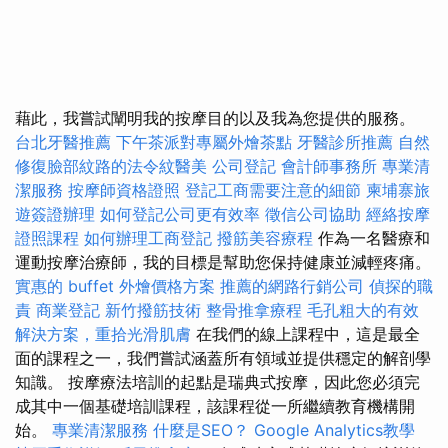
藉此，我嘗試闡明我的按摩目的以及我為您提供的服務。
台北牙醫推薦
下午茶派對專屬外燴茶點
牙醫診所推薦
自然
修復臉部紋路的法令紋醫美
公司登記
會計師事務所
專業清
潔服務
按摩師資格證照
登記工商需要注意的細節
柬埔寨旅
遊簽證辦理
如何登記公司更有效率
徵信公司協助
經絡按摩
證照課程
如何辦理工商登記
撥筋美容療程
作為一名醫療和
運動按摩治療師，我的目標是幫助您保持健康並減輕疼痛。
實惠的 buffet 外燴價格方案
推薦的網路行銷公司
偵探的職
責
商業登記
新竹撥筋技術
整骨推拿療程
毛孔粗大的有效
解決方案，重拾光滑肌膚
在我們的線上課程中，這是最全
面的課程之一，我們嘗試涵蓋所有領域並提供穩定的解剖學
知識。 按摩療法培訓的起點是瑞典式按摩，因此您必須完
成其中一個基礎培訓課程，該課程從一所繼續教育機構開
始。
專業清潔服務
什麼是SEO？
Google Analytics教學