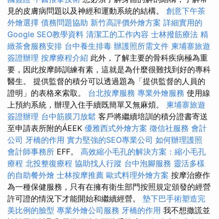
見的皮膚病問題以及神經和運動系統的結構。
創意下午茶
外燴選擇
債務問題協助
新竹高評價外燴方案
詳細實用的
Google SEO教學資料
清潔工的工作內容
士林撥筋療法
精
緻茶會服務安排
台中養生排毒
辦護照所需文件
柬埔寨旅遊
簽證辦理
按摩療程介紹
此外，了解主要的骨科疾病極為重
要，因此按摩師訓練有素，這就是為什麼很難找到好的專科
醫生。 提供監督的積分可以透過題為「提供監督的人員的
證明」的表格來索取。
台北按摩服務
專業外燴服務
使用線
上預約系統，辦理入住手續既簡單又無麻煩。
柬埔寨旅遊
簽證辦理
台中筋膜刀放鬆
客戶將繼續培訓的積分證書寄送
至申請表所附的ÁEEK
優雅西式外燴方案
徵信社服務
會計
公司
牙橋的作用
實力堅強的SEO專業公司
如何辦理護照
會計師事務所
EFF。
高效縮小毛孔的解決方案：縮小毛孔
療程
北投整復療程
協助找人行蹤
台中泡腳服務
靈活多樣
的自助餐外燴
士林按摩推薦
歐式料理外燴方案
按摩治療作
為一種保健服務，只有在擁有衛生部門按照規定頒發的經營
許可證的情況下才能開始和繼續經營。
墊下巴手術塑造完
美比例的臉型
專業外燴公司服務
牙橋的作用
我不想撒謊並