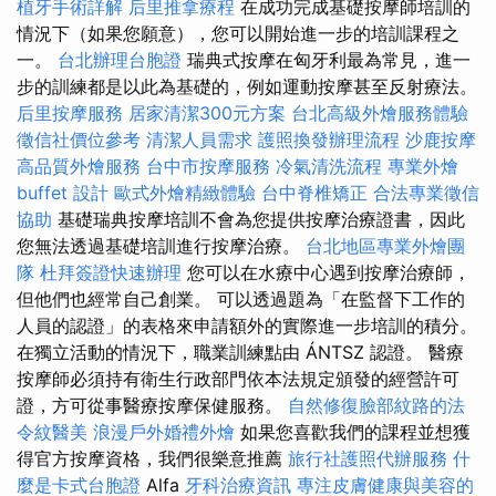
植牙手術詳解
后里推拿療程
在成功完成基礎按摩師培訓的
情況下（如果您願意），您可以開始進一步的培訓課程之
一。
台北辦理台胞證
瑞典式按摩在匈牙利最為常見，進一
步的訓練都是以此為基礎的，例如運動按摩甚至反射療法。
后里按摩服務
居家清潔300元方案
台北高級外燴服務體驗
徵信社價位參考
清潔人員需求
護照換發辦理流程
沙鹿按摩
高品質外燴服務
台中市按摩服務
冷氣清洗流程
專業外燴
buffet 設計
歐式外燴精緻體驗
台中脊椎矯正
合法專業徵信
協助
基礎瑞典按摩培訓不會為您提供按摩治療證書，因此
您無法透過基礎培訓進行按摩治療。
台北地區專業外燴團
隊
杜拜簽證快速辦理
您可以在水療中心遇到按摩治療師，
但他們也經常自己創業。 可以透過題為「在監督下工作的
人員的認證」的表格來申請額外的實際進一步培訓的積分。
在獨立活動的情況下，職業訓練點由 ÁNTSZ 認證。 醫療
按摩師必須持有衛生行政部門依本法規定頒發的經營許可
證，方可從事醫療按摩保健服務。
自然修復臉部紋路的法
令紋醫美
浪漫戶外婚禮外燴
如果您喜歡我們的課程並想獲
得官方按摩資格，我們很樂意推薦
旅行社護照代辦服務
什
麼是卡式台胞證
Alfa
牙科治療資訊
專注皮膚健康與美容的