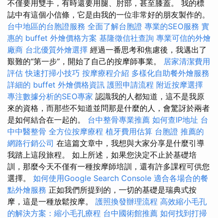
不僅要用雙手，有時還要用腿、肘部，甚至膝蓋。 我的標
誌中有這個小信條，它是由我的一位非常好的朋友製作的。
台中地區的台胞證服務
全面了解台胞證
專業的SEO服務
實
惠的 buffet 外燴價格方案
基隆徵信社查詢
專業可信的外燴
廠商
台北優質外燴選擇
經過一番思考和焦慮後，我邁出了
艱難的“第一步”，開始了自己的按摩師事業。
居家清潔費用
評估
快速打掃小技巧
按摩療程介紹
多樣化自助餐外燴服務
詳細的 buffet 外燴價格資訊
護照申請流程
附近按摩選擇
專注數據分析的SEO專家
認識我的人都知道，這不是我原
來的資格，而那些不知道並問那是什麼的人，會驚訝於兩者
是如何結合在一起的。
台中整骨專業推薦
如何查IP地址
台
中中醫整骨
全方位按摩療程
植牙費用估算
台胞證
推薦的
網路行銷公司
在這篇文章中，我想與大家分享是什麼引導
我踏上這段旅程。 如上所述，如果您決定不止於基礎培
訓，那麼今天不僅有一種按摩師培訓，還有許多課程可供您
選擇。
如何使用Google Search Console
適合各場合的餐
點外燴服務
正如我們所提到的，一切的基礎是瑞典式按
摩，這是一種放鬆按摩。
護照換發辦理流程
高效縮小毛孔
的解決方案：縮小毛孔療程
台中國術館推薦
如何找到打掃